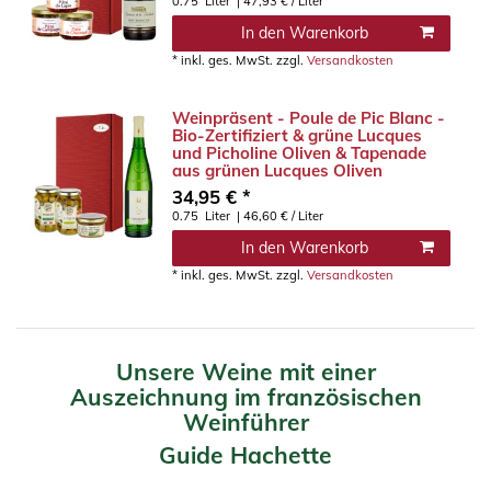
0.75
Liter
| 47,93 € / Liter
In den Warenkorb
*
inkl. ges. MwSt.
zzgl.
Versandkosten
Weinpräsent - Poule de Pic Blanc -
Bio-Zertifiziert & grüne Lucques
und Picholine Oliven & Tapenade
aus grünen Lucques Oliven
34,95 € *
0.75
Liter
| 46,60 € / Liter
In den Warenkorb
*
inkl. ges. MwSt.
zzgl.
Versandkosten
Unsere Weine mit einer
Auszeichnung im französischen
Weinführer
Guide Hachette