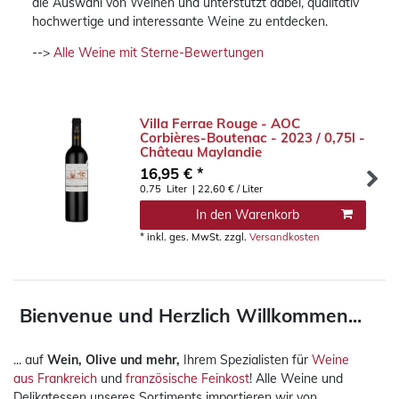
die Auswahl von Weinen und unterstützt dabei, qualitativ
hochwertige und interessante Weine zu entdecken.
-->
Alle Weine mit Sterne-Bewertungen
Villa Ferrae Rouge - AOC
Corbières-Boutenac - 2023 / 0,75l -
Château Maylandie
16,95 € *
0.75
Liter
| 22,60 € / Liter
In den Warenkorb
*
inkl. ges. MwSt.
zzgl.
Versandkosten
Bienvenue und Herzlich Willkommen...
... auf
Wein, Olive und mehr,
Ihrem Spezialisten für
Weine
aus Frankreich
und
französische Feinkost
! Alle Weine und
Delikatessen unseres Sortiments importieren wir von