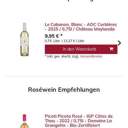
Le Cabanon, Blanc - AOC Corbières
- 2025 / 0,75l / Château Maylandie
9,95 € *
0.75
Liter
| 13,27 € / Liter
In den Warenkorb
*
inkl. ges. MwSt.
zzgl.
Versandkosten
Roséwein Empfehlungen
Picoti Picota Rosé - IGP Côtes de
Thau - 2022 / 0,75l - Domaine La
Grangette - Bio-Zertifiziert