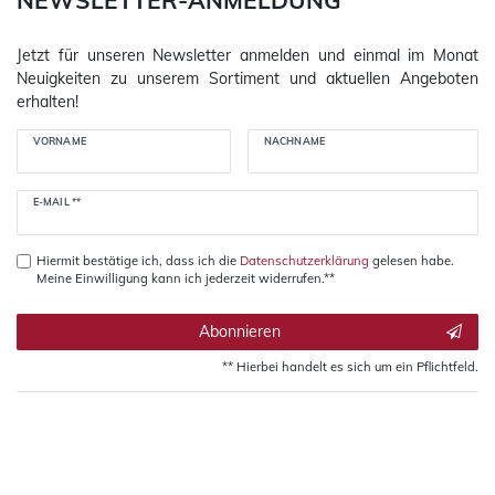
Jetzt für unseren Newsletter anmelden und einmal im Monat
Neuigkeiten zu unserem Sortiment und aktuellen Angeboten
erhalten!
VORNAME
NACHNAME
Newsletter
E-MAIL **
Honig
Hiermit bestätige ich, dass ich die
Daten­schutz­erklärung
gelesen habe.
Meine Einwilligung kann ich jederzeit widerrufen.**
Abonnieren
** Hierbei handelt es sich um ein Pflichtfeld.