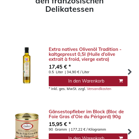
den französischen
Delikatessen
Extra natives Olivenöl Tradition -
kaltgepresst 0,5l (Huile d’olive
extrait à froid, vierge extra)
17,45 € *
0.5
Liter
| 34,90 € / Liter
In den Warenkorb
*
inkl. ges. MwSt.
zzgl.
Versandkosten
Gänsestopfleber im Block (Bloc de
Foie Gras d’Oie du Périgord) 90g
15,95 € *
90
Gramm
| 177,22 € / Kilogramm
In den Warenkorb