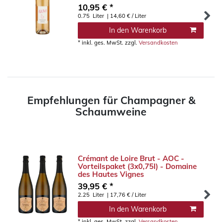
10,95 € *
0.75
Liter
| 14,60 € / Liter
In den Warenkorb
*
inkl. ges. MwSt.
zzgl.
Versandkosten
Empfehlungen für Champagner &
Schaumweine
Crémant de Loire Brut - AOC -
Vorteilspaket (3x0,75l) - Domaine
des Hautes Vignes
39,95 € *
2.25
Liter
| 17,76 € / Liter
In den Warenkorb
*
inkl. ges. MwSt.
zzgl.
Versandkosten