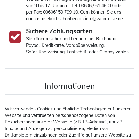
von 9 bis 17 Uhr unter Tel: 03606 / 61 46 00 oder
per Fax: 03606/ 50 799 10. Gern können Sie uns
auch eine eMail schreiben an info@wein-olive.de.
Sichere Zahlungsarten
Sie können sicher und bequem per Rechnung,
Paypal, Kreditkarte, Vorabüberweisung,
Sofortüberweisung, Lastschrift oder Giropay zahlen.
Informationen
Weingüter
Wir verwenden Cookies und ähnliche Technologien auf unserer
Weinregionen Frankreichs
Website und verarbeiten personenbezogene Daten von
Guide Hachette des vins
Besucher:innen unserer Webseite (z.B. IP-Adresse), um z.B.
Unsere Philosophie
Inhalte und Anzeigen zu personalisieren, Medien von
Über uns
Drittanbietern einzubinden oder Zugriffe auf unsere Website zu