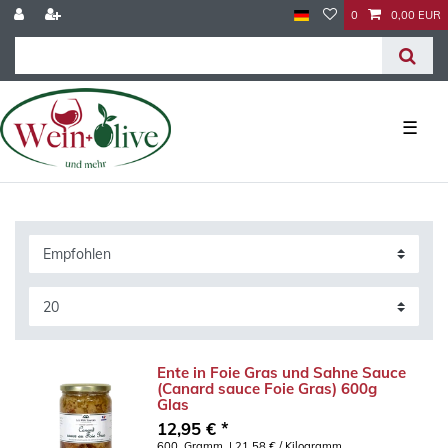
0
0,00 EUR
☰
Ente in Foie Gras und Sahne Sauce
(Canard sauce Foie Gras) 600g
Glas
12,95 € *
600
Gramm
| 21,58 € / Kilogramm