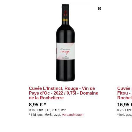
Cuvée L'Instinct, Rouge - Vin de
Cuvée 
Pays d'Oc - 2022 / 0,75l - Domaine
Fitou -
de la Rochelierre
Rochel
8,95 € *
16,95 
0.75
Liter
| 11,93 € / Liter
0.75
Liter
*
inkl. ges. MwSt.
zzgl.
Versandkosten
*
inkl. ges