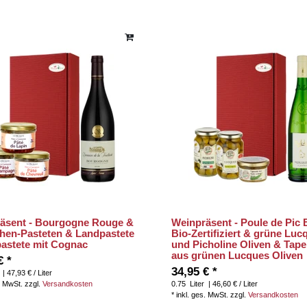
äsent - Bourgogne Rouge &
Weinpräsent - Poule de Pic 
hen-Pasteten & Landpastete
Bio-Zertifiziert & grüne Luc
astete mit Cognac
und Picholine Oliven & Tap
aus grünen Lucques Oliven
€ *
34,95 € *
| 47,93 € / Liter
. MwSt.
zzgl.
Versandkosten
0.75
Liter
| 46,60 € / Liter
*
inkl. ges. MwSt.
zzgl.
Versandkosten