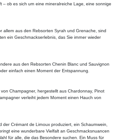
t – ob es sich um eine mineralreiche Lage, eine sonnige
vor allem aus den Rebsorten Syrah und Grenache, sind
ieten ein Geschmackserlebnis, das Sie immer wieder
besondere aus den Rebsorten Chenin Blanc und Sauvignon
en oder einfach einen Moment der Entspannung.
k von Champagner, hergestellt aus Chardonnay, Pinot
 Champagner verleiht jedem Moment einen Hauch von
ird der Crémant de Limoux produziert, ein Schaumwein,
bringt eine wunderbare Vielfalt an Geschmacksnuancen
ahl für alle, die das Besondere suchen. Ein Muss für