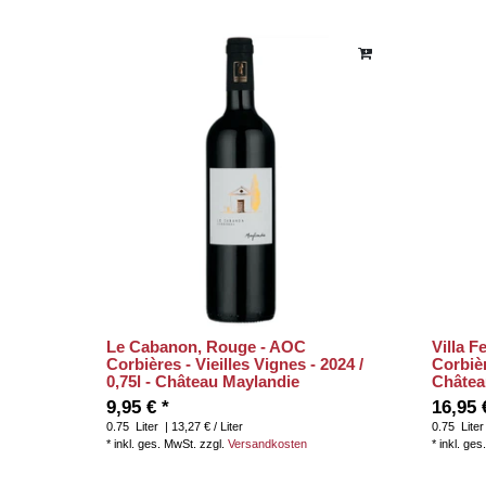
Le Cabanon, Rouge - AOC
Villa 
Corbières - Vieilles Vignes - 2024 /
Corbièr
0,75l - Château Maylandie
Châtea
9,95 € *
16,95 
0.75
Liter
| 13,27 € / Liter
0.75
Liter
*
inkl. ges. MwSt.
zzgl.
Versandkosten
*
inkl. ges