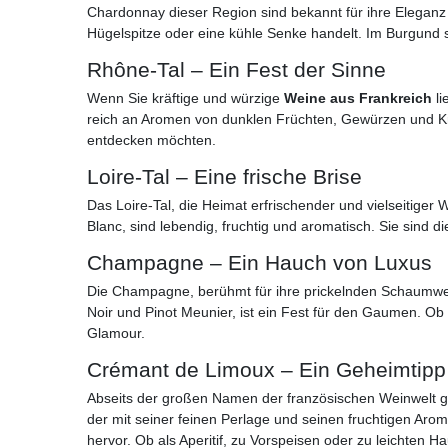
Chardonnay dieser Region sind bekannt für ihre Eleganz 
Hügelspitze oder eine kühle Senke handelt. Im Burgund 
Rhône-Tal – Ein Fest der Sinne
Wenn Sie kräftige und würzige
Weine aus Frankreich
li
reich an Aromen von dunklen Früchten, Gewürzen und Krä
entdecken möchten.
Loire-Tal – Eine frische Brise
Das Loire-Tal, die Heimat erfrischender und vielseitige
Blanc, sind lebendig, fruchtig und aromatisch. Sie sind 
Champagne – Ein Hauch von Luxus
Die Champagne, berühmt für ihre prickelnden Schaumwein
Noir und Pinot Meunier, ist ein Fest für den Gaumen. 
Glamour.
Crémant de Limoux – Ein Geheimtipp
Abseits der großen Namen der französischen Weinwelt gi
der mit seiner feinen Perlage und seinen fruchtigen A
hervor. Ob als Aperitif, zu Vorspeisen oder zu leichten