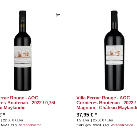
Ferrae Rouge - AOC
Villa Ferrae Rouge - AOC
es-Boutenac - 2022 / 0,75l -
Corbières-Boutenac - 2022 / 
u Maylandie
Magnum - Château Mayland
€ *
37,95 € *
| 22,60 € / Liter
1.5
Liter
| 25,30 € / Liter
. MwSt.
zzgl.
Versandkosten
*
inkl. ges. MwSt.
zzgl.
Versandkosten