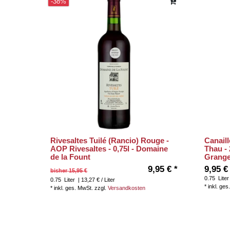
-38%
Rivesaltes Tuilé (Rancio) Rouge -
Canail
AOP Rivesaltes - 0,75l - Domaine
Thau - 
de la Fount
Granget
9,95 € *
9,95 €
bisher 15,95 €
0.75
Liter
0.75
Liter
| 13,27 € / Liter
*
inkl. ges
*
inkl. ges. MwSt.
zzgl.
Versandkosten