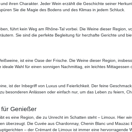
und ihren Charakter. Jeder Wein erzählt die Geschichte seiner Herkunf
spüren Sie die Magie des Bodens und des Klimas in jedem Schluck.
eben, führt kein Weg am Rhône-Tal vorbei. Die Weine dieser Region, 
utern. Sie sind die perfekte Begleitung für herzhafte Gerichte und b
r Weißweine, ist eine Oase der Frische. Die Weine dieser Region, ins
die ideale Wahl für einen sonnigen Nachmittag, ein leichtes Mittagess
e, ist der Inbegriff von Luxus und Feierlichkeit. Der feine Geschmac
Ob zu besonderen Anlässen oder einfach nur, um das Leben zu feiern,
 für Genießer
bt es eine Region, die zu Unrecht im Schatten steht – Limoux. Hier w
romen überzeugt. Die Cuvée aus Chardonnay, Chenin Blanc und Mauzac 
 Hauptgerichten – der Crémant de Limoux ist immer eine hervorragende W