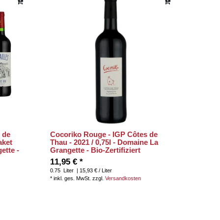
 de
Cocoriko Rouge - IGP Côtes de
aket
Thau - 2021 / 0,75l - Domaine La
ette -
Grangette - Bio-Zertifiziert
11,95 € *
0.75
Liter
| 15,93 € / Liter
*
inkl. ges. MwSt.
zzgl.
Versandkosten