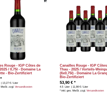
les Rouge - IGP Côtes de
Canailles Rouge - IGP Côtes
2025 / 0,75l - Domaine La
Thau - 2025 / Vorteils-Weinp
te - Bio-Zertifiziert
(6x0,75l) - Domaine La Grang
Bio-Zertifiziert
 *
53,90 € *
| 13,27 € / Liter
. MwSt.
zzgl.
Versandkosten
4.5
Liter
| 11,98 € / Liter
*
inkl. ges. MwSt.
zzgl.
Versandkosten