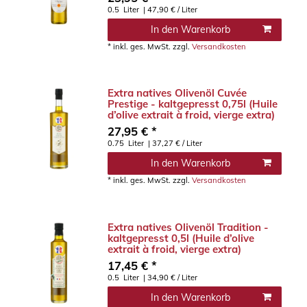
0.5
Liter
| 47,90 € / Liter
In den Warenkorb
*
inkl. ges. MwSt.
zzgl.
Versandkosten
Extra natives Olivenöl Cuvée
Prestige - kaltgepresst 0,75l (Huile
d’olive extrait à froid, vierge extra)
27,95 € *
0.75
Liter
| 37,27 € / Liter
In den Warenkorb
*
inkl. ges. MwSt.
zzgl.
Versandkosten
Extra natives Olivenöl Tradition -
kaltgepresst 0,5l (Huile d’olive
extrait à froid, vierge extra)
17,45 € *
0.5
Liter
| 34,90 € / Liter
In den Warenkorb