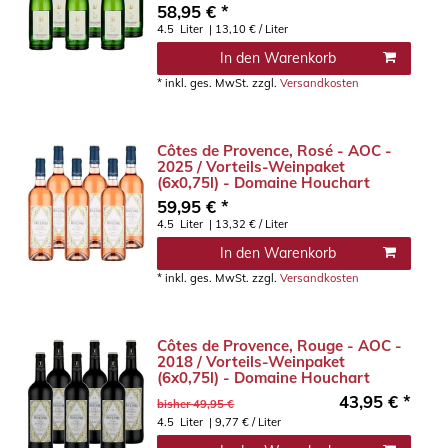
58,95 € *
4.5
Liter
| 13,10 € / Liter
In den Warenkorb
*
inkl. ges. MwSt.
zzgl.
Versandkosten
Côtes de Provence, Rosé - AOC -
2025 / Vorteils-Weinpaket
(6x0,75l) - Domaine Houchart
59,95 € *
4.5
Liter
| 13,32 € / Liter
In den Warenkorb
*
inkl. ges. MwSt.
zzgl.
Versandkosten
Côtes de Provence, Rouge - AOC -
2018 / Vorteils-Weinpaket
(6x0,75l) - Domaine Houchart
43,95 € *
bisher 49,95 €
4.5
Liter
| 9,77 € / Liter