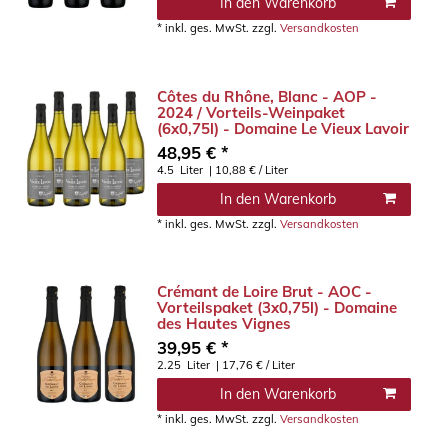
In den Warenkorb
*
inkl. ges. MwSt.
zzgl.
Versandkosten
Côtes du Rhône, Blanc - AOP -
2024 / Vorteils-Weinpaket
(6x0,75l) - Domaine Le Vieux Lavoir
48,95 € *
4.5
Liter
| 10,88 € / Liter
In den Warenkorb
*
inkl. ges. MwSt.
zzgl.
Versandkosten
Crémant de Loire Brut - AOC -
Vorteilspaket (3x0,75l) - Domaine
des Hautes Vignes
39,95 € *
2.25
Liter
| 17,76 € / Liter
In den Warenkorb
*
inkl. ges. MwSt.
zzgl.
Versandkosten