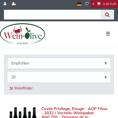
0
0,00 EUR
☰
Weinfinder
Cuvée Privilege, Rouge - AOP Fitou
- 2022 / Vorteils-Weinpaket
(6x0,75l) - Domaine de la