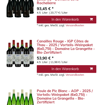
Rochelierre
93,45 € *
4.5
Liter
| 20,77 € / Liter
In den Warenkorb
*
inkl. ges. MwSt.
zzgl.
Versandkosten
Canailles Rouge - IGP Côtes de
Thau - 2025 / Vorteils-Weinpaket
(6x0,75l) - Domaine La Grangette -
Bio-Zertifiziert
53,90 € *
4.5
Liter
| 11,98 € / Liter
In den Warenkorb
*
inkl. ges. MwSt.
zzgl.
Versandkosten
Poule de Pic Blanc - AOP - 2025 /
Vorteils-Weinpaket (6x0,75l) -
Domaine La Grangette - Bio-
Zertifiziert