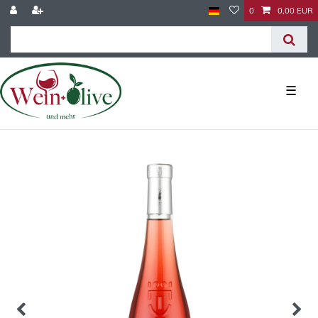
0
0,00 EUR
☰