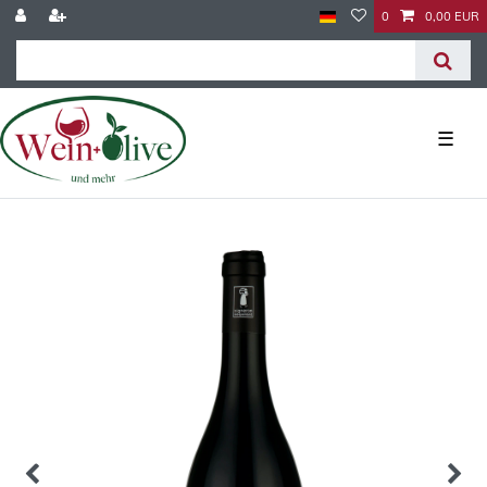
0
0,00 EUR
☰