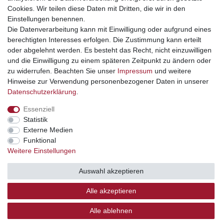
Cookies. Wir teilen diese Daten mit Dritten, die wir in den
Einstellungen benennen.
Die Datenverarbeitung kann mit Einwilligung oder aufgrund eines
Mehr Informationen
berechtigten Interesses erfolgen. Die Zustimmung kann erteilt
oder abgelehnt werden. Es besteht das Recht, nicht einzuwilligen
Rechtliches
und die Einwilligung zu einem späteren Zeitpunkt zu ändern oder
zu widerrufen. Beachten Sie unser
Impressum
und weitere
Hinweise zur Verwendung personenbezogener Daten in unserer
Widerrufsrecht
Daten­schutz­erklärung
.
Widerrufsformular
Impressum
Essenziell
Statistik
Datenschutzerklärung
Externe Medien
AGB
Funktional
Weitere Einstellungen
Zertifizierter Bio-Fachhändler
durch DE-ÖKO-012 (DE-
TH-012-20034-H)
Auswahl akzeptieren
Alle akzeptieren
© Copyright 2026 | Alle Rechte vorbehalten.
Alle ablehnen