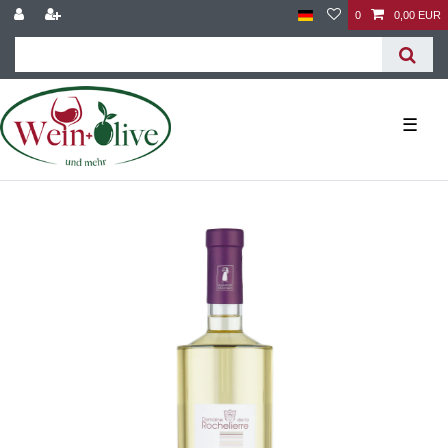
0
0,00 EUR
☰