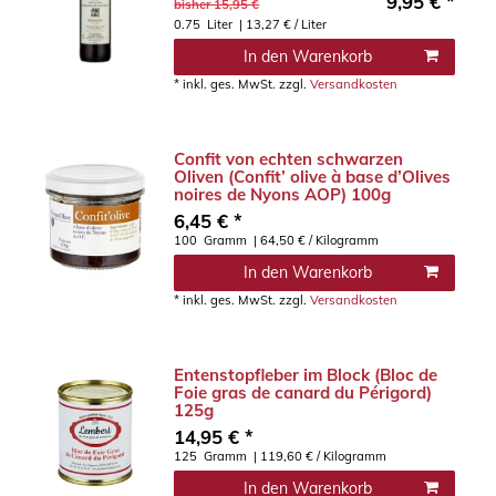
9,95 € *
bisher 15,95 €
0.75
Liter
| 13,27 € / Liter
In den Warenkorb
*
inkl. ges. MwSt.
zzgl.
Versandkosten
Confit von echten schwarzen
Oliven (Confit’ olive à base d’Olives
noires de Nyons AOP) 100g
6,45 € *
100
Gramm
| 64,50 € / Kilogramm
In den Warenkorb
*
inkl. ges. MwSt.
zzgl.
Versandkosten
Entenstopfleber im Block (Bloc de
Foie gras de canard du Périgord)
125g
14,95 € *
125
Gramm
| 119,60 € / Kilogramm
In den Warenkorb