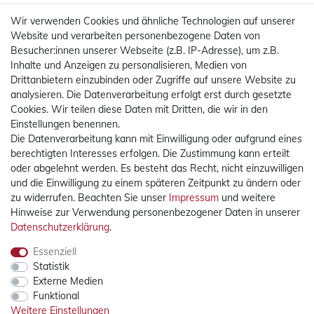
Wir verwenden Cookies und ähnliche Technologien auf unserer
Website und verarbeiten personenbezogene Daten von
Besucher:innen unserer Webseite (z.B. IP-Adresse), um z.B.
Inhalte und Anzeigen zu personalisieren, Medien von
Drittanbietern einzubinden oder Zugriffe auf unsere Website zu
analysieren. Die Datenverarbeitung erfolgt erst durch gesetzte
Cookies. Wir teilen diese Daten mit Dritten, die wir in den
Einstellungen benennen.
Die Datenverarbeitung kann mit Einwilligung oder aufgrund eines
Mehr Informationen
berechtigten Interesses erfolgen. Die Zustimmung kann erteilt
oder abgelehnt werden. Es besteht das Recht, nicht einzuwilligen
Rechtliches
und die Einwilligung zu einem späteren Zeitpunkt zu ändern oder
zu widerrufen. Beachten Sie unser
Impressum
und weitere
Hinweise zur Verwendung personenbezogener Daten in unserer
Widerrufsrecht
Daten­schutz­erklärung
.
Widerrufsformular
Essenziell
Impressum
Statistik
Datenschutzerklärung
Externe Medien
AGB
Funktional
Weitere Einstellungen