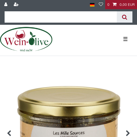
0
0,00 EUR
☰