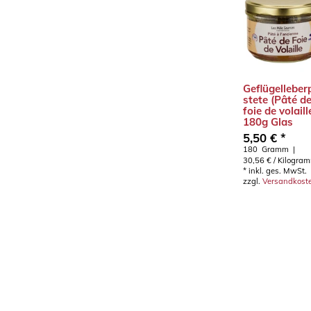
Geflügelleber
stete (Pâté d
foie de volaill
180g Glas
5,50 € *
180
Gramm
|
30,56 € / Kilogra
*
inkl. ges. MwSt.
zzgl.
Versandkost