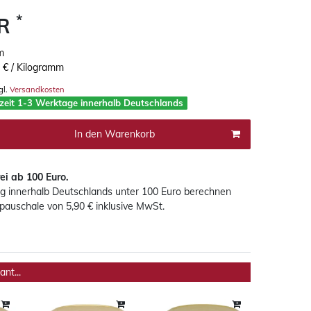
*
UR
m
 € / Kilogramm
gl.
Versandkosten
rzeit 1-3 Werktage innerhalb Deutschlands
In den Warenkorb
ei ab 100 Euro
.
ng innerhalb Deutschlands
unter 100 Euro
berechnen
pauschale von 5,90 € inklusive MwSt.
nt...