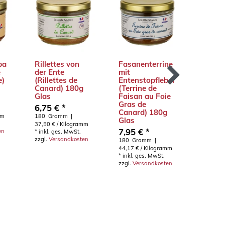
pa
Rillettes von
Fasanenterrine
Landp
e
der Ente
mit
(Pâté 
e)
(Rillettes de
Entenstopfleber
Campa
Canard) 180g
(Terrine de
180g 
Glas
Faisan au Foie
5,50 
Gras de
6,75 € *
180
Gr
Canard) 180g
mm
180
Gramm
|
30,56 € 
Glas
*
inkl. g
37,50 € / Kilogramm
7,95 € *
en
zzgl.
Ve
*
inkl. ges. MwSt.
zzgl.
Versandkosten
180
Gramm
|
44,17 € / Kilogramm
*
inkl. ges. MwSt.
zzgl.
Versandkosten