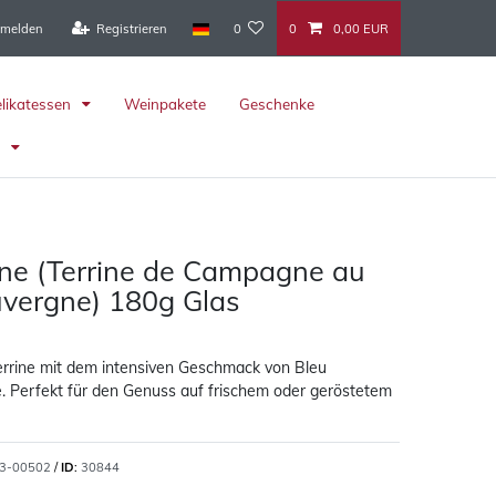
melden
Registrieren
0
0
0,00 EUR
elikatessen
Weinpakete
Geschenke
r
ine (Terrine de Campagne au
uvergne) 180g Glas
errine mit dem intensiven Geschmack von Bleu
 Perfekt für den Genuss auf frischem oder geröstetem
3-00502
/
ID
:
30844