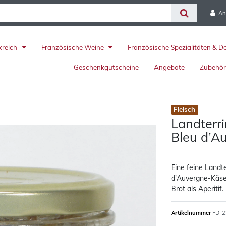
An
kreich
Französische Weine
Französische Spezialitäten & D
Geschenkgutscheine
Angebote
Zubehö
Fleisch
Landterr
Bleu d’A
Eine feine Landt
d'Auvergne-Käse.
Brot als Aperitif.
Artikelnummer
FD-2