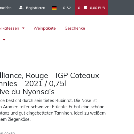
melden
Registrieren
0
0
0,00 EUR
elikatessen
Weinpakete
Geschenke
r
lliance, Rouge - IGP Coteaux
nies - 2021 / 0,75l -
ive du Nyonsais
nce besticht durch sein tiefes Rubinrot. Die Nase ist
on Aromen reifer schwarzer Früchte. Er hat eine schöne
stanz und gut eingebetteten Tanninen. Ideal zu weißem
chem Ziegenkäse.
26-00432