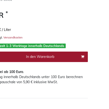
*
UR
 / Liter
gl.
Versandkosten
rzeit 1-3 Werktage innerhalb Deutschlands
In den Warenkorb
ei ab 100 Euro
.
ung innerhalb Deutschlands
unter 100 Euro
berechnen
pauschale von 5,90 € inklusive MwSt.