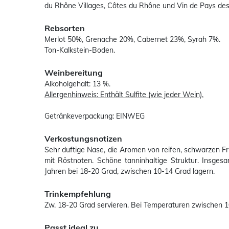
du Rhône Villages, Côtes du Rhône und Vin de Pays de
Rebsorten
Merlot 50%, Grenache 20%, Cabernet 23%, Syrah 7%.
Ton-Kalkstein-Boden.
Weinbereitung
Alkoholgehalt: 13 %.
Allergenhinweis: Enthält Sulfite (wie jeder Wein).
Getränkeverpackung: EINWEG
Verkostungsnotizen
Sehr duftige Nase, die Aromen von reifen, schwarzen F
mit Röstnoten. Schöne tanninhaltige Struktur. Insges
Jahren bei 18-20 Grad, zwischen 10-14 Grad lagern.
Trinkempfehlung
Zw. 18-20 Grad servieren. Bei Temperaturen zwischen 1
Passt ideal zu