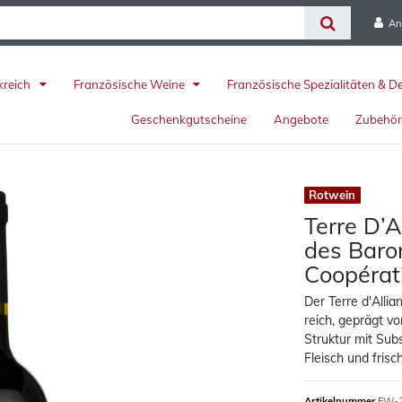
An
kreich
Französische Weine
Französische Spezialitäten & D
Geschenkgutscheine
Angebote
Zubehö
Rotwein
Terre D’A
des Baron
Coopérat
Der Terre d'Allia
reich, geprägt v
Struktur mit Sub
Fleisch und fris
Artikelnummer
FW-