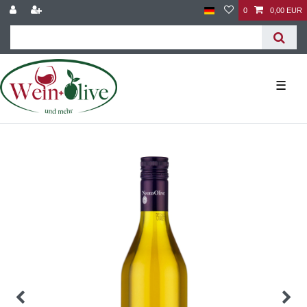
0
0,00 EUR
☰