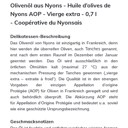
Olivenöl aus Nyons - Huile d’olives de
Nyons AOP - Vierge extra -
0,7 l
-
Coopérative du Nyonsais
Delikatessen-Beschreibung
Das Olivenöl von Nyons ist einzigartig in Frankreich, denn
Tanches
hier werden die überreifen Oliven, auch
genannt,
erst nach dem ersten Raureif im Dezember oder Januar
geerntet werden. Das Öl wird ausschließlich in den
örtlichen Ölmühlen kalt (maximal 27 °C) aus der
mechanischen Pressung der Tanches gewonnen („vierge
extra – extraite à froid“).
Die Qualität ist in den strengen
Vorgaben der einzigen
Appellation d’origine
Proté
g
ée
(AOP) für Oliven in Frankreich geregelt und wird
auch
behördlich überprüft
. Die Abkürzung AOP steht
für
Appellation d‘Origine Protégée und bedeutet u.a. soviel
wie eine geschützte Ursprungsbezeichnung.
Geschmacksnotizen