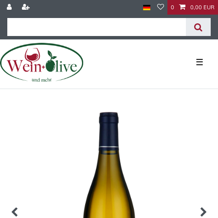
0
0,00 EUR
☰