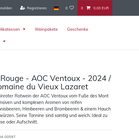
melden
Registrieren
0
0
0,00 EUR
elikatessen
Weinpakete
Geschenke
r
 Rouge - AOC Ventoux - 2024 /
Domaine du Vieux Lazaret
minroter Rotwein der AOC Ventoux vom Fuße des Mont
ensiven und komplexen Aromen von reifen
nnisbeeren, Himbeeren und Brombeeren & einem Hauch
ürzen. Seine Tannine sind samtig und weich. Ideal zu
äse oder Aufschnitt.
84-00597