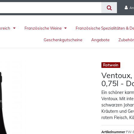
An
kreich
Französische Weine
Französische Spezialitäten & D
Geschenkgutscheine
Angebote
Zubehö
Rotwein
Ventoux,
0,75l - 
Ein schöner kar
Ventoux. Mit int
schwarzen Joha
Kräutern und Gew
rotem Fleisch, K
Artikelnummer
FW-