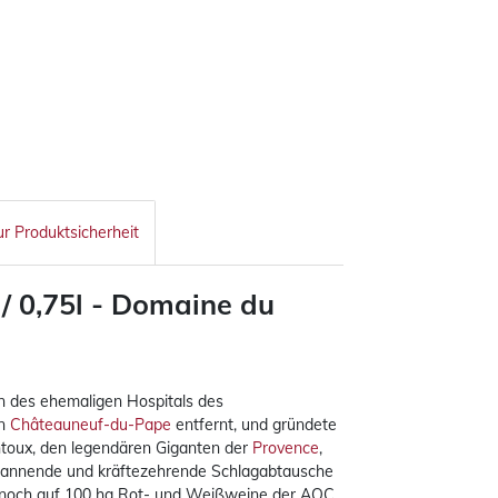
ur Produktsicherheit
/ 0,75l - Domaine du
des ehemaligen Hospitals des
on
Châteauneuf-du-Pape
entfernt, und gründete
ntoux, den legendären Giganten der
Provence
,
 spannende und kräftezehrende Schlagabtausche
ute noch auf 100 ha Rot- und Weißweine der AOC.