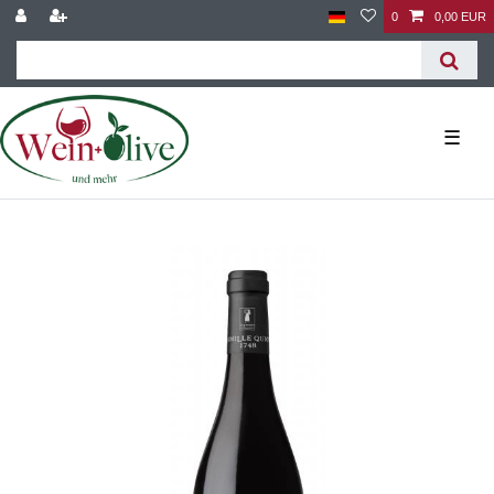
0
0,00 EUR
☰