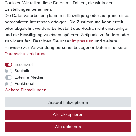
Cookies. Wir teilen diese Daten mit Dritten, die wir in den
Einstellungen benennen.
Die Datenverarbeitung kann mit Einwilligung oder aufgrund eines
Mehr Informationen
berechtigten Interesses erfolgen. Die Zustimmung kann erteilt
oder abgelehnt werden. Es besteht das Recht, nicht einzuwilligen
Rechtliches
und die Einwilligung zu einem späteren Zeitpunkt zu ändern oder
zu widerrufen. Beachten Sie unser
Impressum
und weitere
Hinweise zur Verwendung personenbezogener Daten in unserer
Widerrufsrecht
Daten­schutz­erklärung
.
Widerrufsformular
Impressum
Essenziell
Statistik
Datenschutzerklärung
Externe Medien
AGB
Funktional
Weitere Einstellungen
Zertifizierter Bio-Fachhändler
durch DE-ÖKO-012 (DE-
TH-012-20034-H)
Auswahl akzeptieren
Alle akzeptieren
© Copyright 2026 | Alle Rechte vorbehalten.
Alle ablehnen