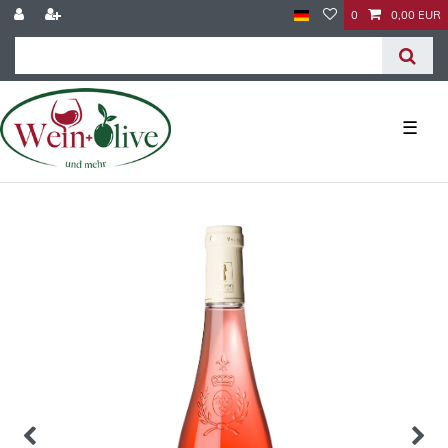
0
0,00 EUR
☰