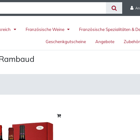
An
kreich
Französische Weine
Französische Spezialitäten & D
Geschenkgutscheine
Angebote
Zubehö
e Rambaud