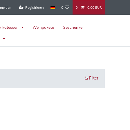
melden
Registrieren
0
0
0,00 EUR
elikatessen
Weinpakete
Geschenke
r
Filter