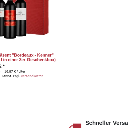
äsent "Bordeaux - Kenner"
 l in einer 3er-Geschenkbox)
€ *
r
| 16,87 € / Liter
es. MwSt.
zzgl.
Versandkosten
Schneller Vers