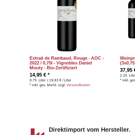
Extrait de Rambaud, Rouge - AOC -
Weinpr
2022 / 0,75l - Vignobles Daniel
(3x0,75
Mouty - Bio-Zertifiziert
37,95 
14,95 € *
2.25
Lite
0.75
Liter
| 19,93 € / Liter
*
inkl. g
*
inkl. ges. MwSt.
zzgl.
Versandkosten
Direktimport vom Hersteller.