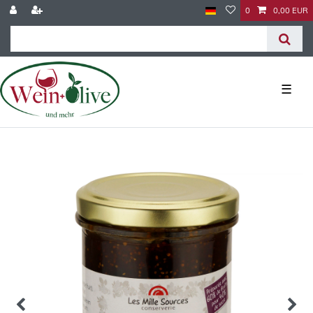
0
0,00 EUR
☰