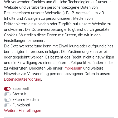
Wir verwenden Cookies und ähnliche Technologien auf unserer
Website und verarbeiten personenbezogene Daten von
Besucher:innen unserer Webseite (z.B. IP-Adresse), um z.B.
Inhalte und Anzeigen zu personalisieren, Medien von
Drittanbietern einzubinden oder Zugriffe auf unsere Website zu
analysieren. Die Datenverarbeitung erfolgt erst durch gesetzte
Cookies. Wir teilen diese Daten mit Dritten, die wir in den
Einstellungen benennen.
Die Datenverarbeitung kann mit Einwilligung oder aufgrund eines
Mehr Informationen
berechtigten Interesses erfolgen. Die Zustimmung kann erteilt
oder abgelehnt werden. Es besteht das Recht, nicht einzuwilligen
Rechtliches
und die Einwilligung zu einem späteren Zeitpunkt zu ändern oder
zu widerrufen. Beachten Sie unser
Impressum
und weitere
Hinweise zur Verwendung personenbezogener Daten in unserer
Widerrufsrecht
Daten­schutz­erklärung
.
Widerrufsformular
Essenziell
Impressum
Statistik
Datenschutzerklärung
Externe Medien
AGB
Funktional
Weitere Einstellungen
Zertifizierter Bio-Fachhändler
durch DE-ÖKO-012 (DE-