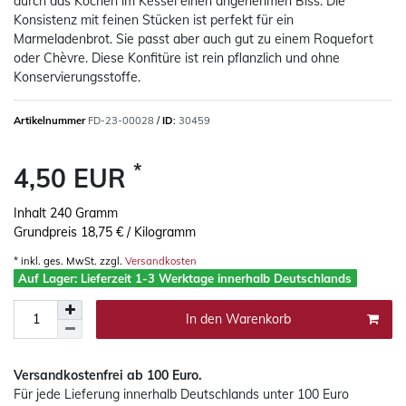
durch das Kochen im Kessel einen angenehmen Biss. Die
Konsistenz mit feinen Stücken ist perfekt für ein
Marmeladenbrot. Sie passt aber auch gut zu einem Roquefort
oder Chèvre. Diese Konfitüre ist rein pflanzlich und ohne
Konservierungsstoffe.
Artikelnummer
FD-23-00028
/
ID
:
30459
*
4,50 EUR
Inhalt
240
Gramm
Grundpreis
18,75 € / Kilogramm
* inkl. ges. MwSt. zzgl.
Versandkosten
Auf Lager: Lieferzeit 1-3 Werktage innerhalb Deutschlands
In den Warenkorb
Versandkostenfrei ab 100 Euro
.
Für jede Lieferung innerhalb Deutschlands
unter 100 Euro